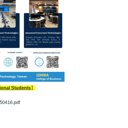
nal Students
】
416.pdf