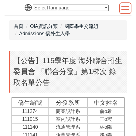
跳
到
主
首頁
OIA資訊分類
國際學生交流組
要
Admissions 僑外生入學
內
容
區
【公告】115學年度 海外聯合招生
委員會 「聯合分發」第1梯次 錄
取名單公告
僑生編號
分發系所
中文姓名
111274
商業設計系
俞o希
111015
室內設計系
王o宏
111140
流通管理系
林o陽
111141
企業管理系
賴o義