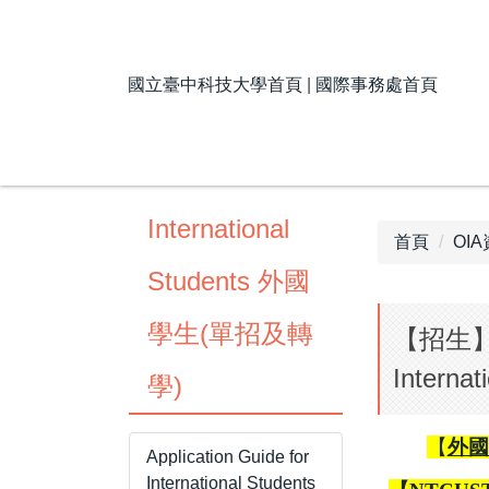
跳
到
主
國立臺中科技大學首頁
|
國際事務處首頁
要
內
容
區
International
首頁
OI
Students 外國
學生(單招及轉
【招生】NTC
Inter
學)
【
外國學
Application Guide for
International Students