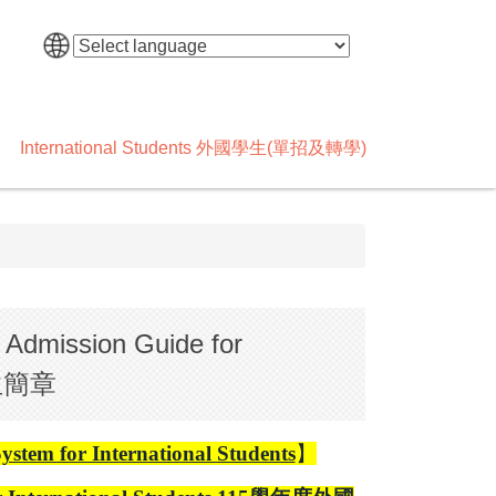
International Students 外國學生(單招及轉學)
dmission Guide for
招生簡章
for International Students
】