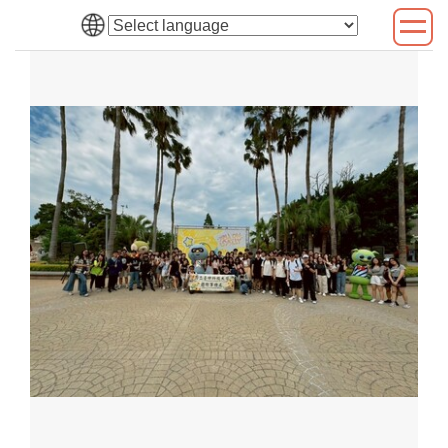
跳
到
主
要
內
容
區