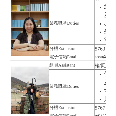
統籌
及外
境外
業務職掌
Duties
外國
清寒
5763
研
分機
Extension
shsu@nutc
電子信箱
Email
楊筑允
A
組員
Assistant
僑生
及
支
業務職掌
Duties
境外
其他
5767
分機
Extension
m0312686@
電子信箱
Email