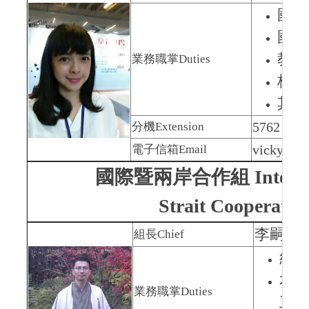
國際
國際
教職
業務職掌
Duties
校內
其他
5762
分機
Extension
vickylin.
電子信箱
Email
國際暨兩岸合作組
Intern
Strait Cooperatio
李嗣堯 St
組長
Chief
統
本
業務職掌
Duties
工