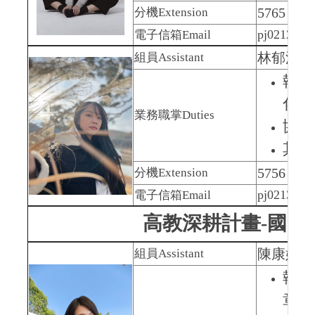
5765
分機
Extension
pj0212@nu
電子信箱
Email
林郁汶
Y
組員Assistant
執行
化計
業務職掌
Duties
協助
其他
5756
分機
Extension
pj0213@nu
電子信箱
Email
高教深耕計畫-國際
陳康妡 Ka
組員Assistant
執行
章-