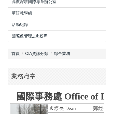
高教深耕國際專章辦公室
華語教學組
活動紀錄
國際處管理之fb粉專
首頁
OIA資訊分類
綜合業務
業務職掌
國際事務處
Office of Int
國際長
Dean
鄭經偉
C