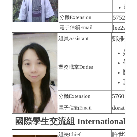
學
5752 研
分機
Extension
lee2stev
電子信箱
Email
鄭雅升
D
組員
Assistant
姐妹
學海
業務職掌
Duties
國際
其他
5760
分機
Extension
doratop@
電子信箱
Email
國際學生交流組
International S
許世芸 San
組長
Chief