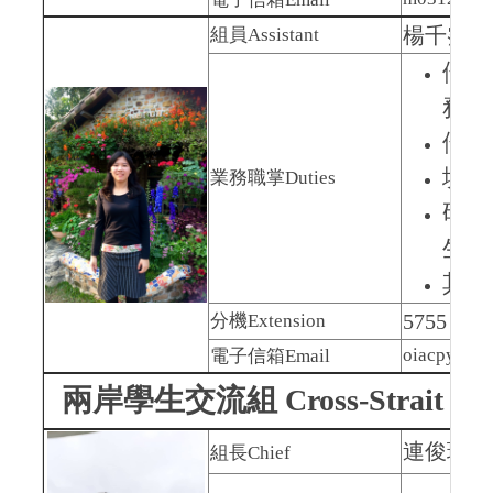
楊千霈
P
組員
Assistant
僑生
務
僑外
境外
業務職掌
Duties
研究
生獎
其他
5755
分機
Extension
oiacpy@nut
電子信箱
Email
兩岸學生交流組
Cross-Strait St
連俊瑋 All
組長
Chief