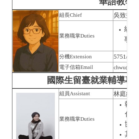
華語教學
吳致秀 Iv
組長
Chief
統籌
業務職掌
Duties
事務
5751/669
分機
Extension
電子信箱
Email
chwu@nutc
國際生留臺就業輔導專
林庭緯
T
組員Assistant
執行
化計
業務職掌
Duties
協助
其他