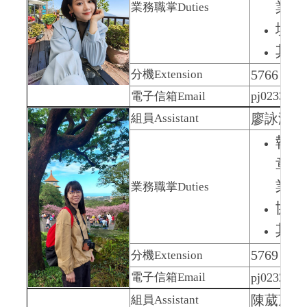
業務
業務職掌
Duties
境外
其他
5766
分機
Extension
pj0233@nu
電子信箱
Email
廖詠涵 Yun
組員Assistant
執行
章-
業務
業務職掌
Duties
協助
其他
5769
分機
Extension
電子信箱
Email
pj0232@nu
陳葳葳 Wei
組員Assistant