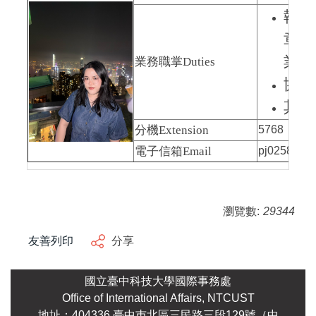
執行
章-
業務
業務職掌
Duties
協助
其他
分機
Extension
5768
電子信箱
Email
pj0258@nut
瀏覽數:
29344
友善列印
分享
國立臺中科技大學國際事務處
Office of International Affairs, NTCUST
地址：404336 臺中巿北區三民路三段129號（中