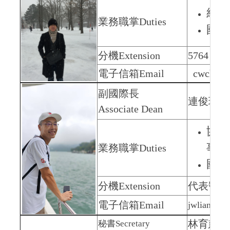
統籌
業務職掌
Duties
國際
分機
Extension
5764
電子信箱
Email
cwcheng@
副國際長
連俊瑋 All
Associate Dean
協助
事務
業務職掌
Duties
國際
分機
Extension
代表號：5
電子信箱
Email
jwlian@nut
林育慈
V
秘書
Secretary