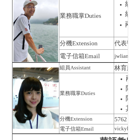
統籌
統籌
業務職掌
Duties
兩岸
分機
Extension
代表號：5
電子信箱
Email
jwlian@nut
林育慈
V
組員
Assistant
兩岸
陸生
業務職掌
Duties
陸生
其他
5762
分機
Extension
vickylin.1
電子信箱
Email