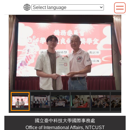
跳
到
主
要
內
容
區
國立臺中科技大學國際事務處
Office of International Affairs, NTCUST