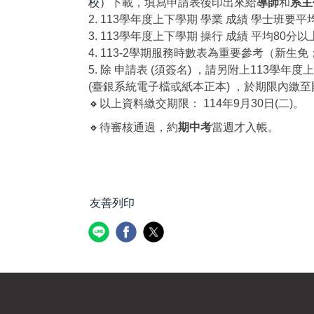
校）
下載，填寫申請表後印出來給
導師
和
系主
2. 113學年度上下學期 學業 成績 學士
3. 113學年度上下學期 操行 成績 平均8
4. 113-2學期服務時數表為重要參考（新
5. 除 申請表 (須簽名) ，請另附上113學年度
(臺銀系統電子檔或紙本正本) ，於期限內繳
🔸以上資料繳交期限： 114年9月30日(二)。
🔸待審核通過，約
期中考
當週才入帳。
友善列印