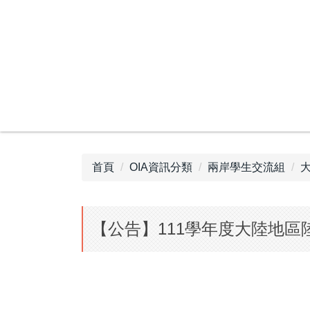
跳
到
主
要
內
容
區
首頁
OIA資訊分類
兩岸學生交流組
【公告】111學年度大陸地