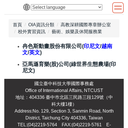
跳
到
主
首頁
OIA資訊分類
高教深耕國際專章辦公室
要
校外實習資訊
藝術、娛樂及休閒服務業
內
容
區
冉色斯動畫股份有限公司(
印尼文
/
越南
文
/
英文
)
亞馬遜育樂(股)公司(綠世界生態農場(
印
尼文
)
國立臺中科技大學國際事務處
Office of International Affairs, NTCUST
地址：404336 臺中巿北區三民路三段129號（中
科大樓1樓）
Address:No. 129, Section 3, Sanmin Road, North
District, Taichung City 404336, Taiwan
TEL:(04)2219-5764 FAX:(04)2219-5761
E-