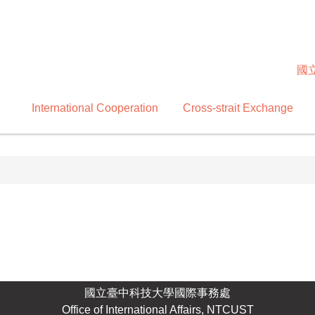
國
International Cooperation
Cross-strait Exchange
國立臺中科技大學國際事務處
Office of International Affairs, NTCUST