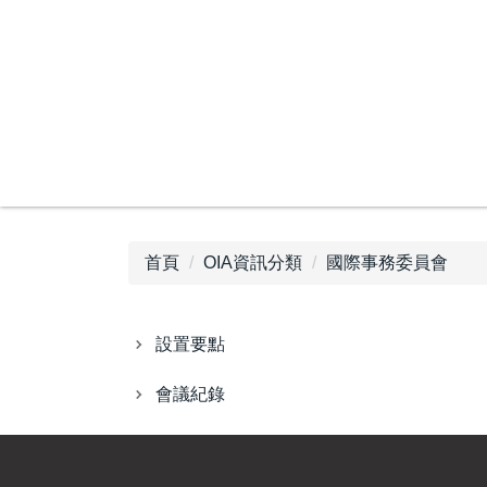
跳
到
主
要
內
容
區
首頁
OIA資訊分類
國際事務委員會
設置要點
會議紀錄